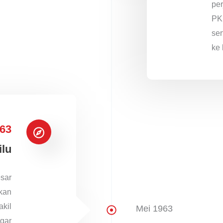
pe
PK
se
ke 
63
ilu
sar
ukan
akil
Mei 1963
gar