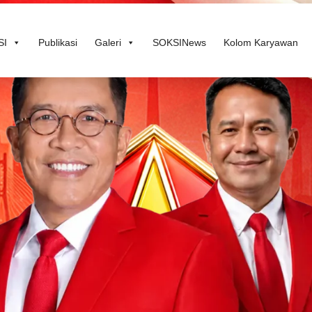
SI
Publikasi
Galeri
SOKSINews
Kolom Karyawan