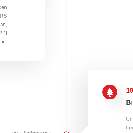
den
PRS
kan,
PKI
me.
1
Bi
Un
Fro