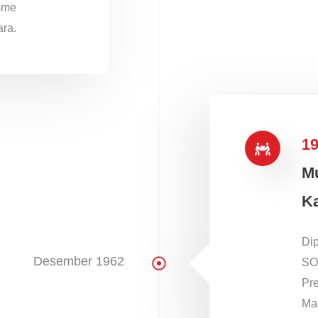
sme
ra.
1
Mu
K
Dip
Desember 1962
SOK
Pre
Ma