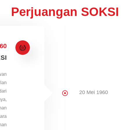
Perjuangan SOKSI
60
SI
wan
ilan
ari
20 Mei 1960
nya,
nan
ara
anan